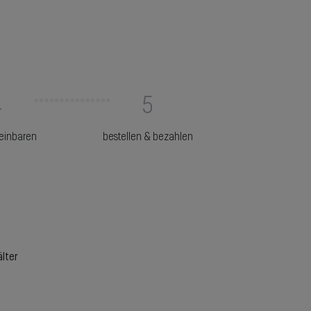
4
5
reinbaren
bestellen & bezahlen
älter