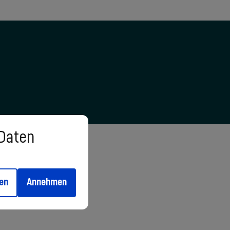
 Daten
en
Annehmen