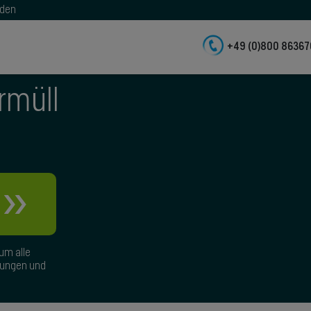
nden
+49 (0)800 8636
rmüll
»
 um alle
stungen und