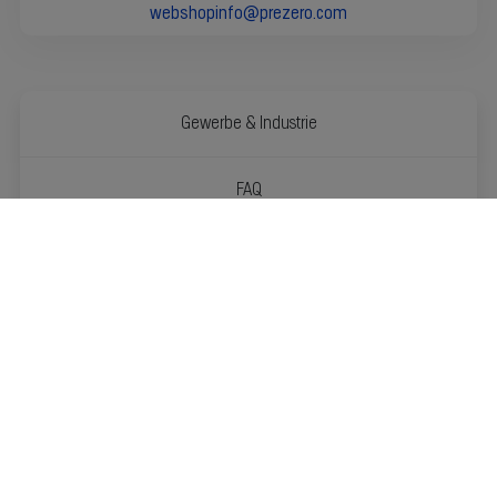
webshopinfo@prezero.com
Gewerbe & Industrie
FAQ
Kontakt
PreZero Deutschland KG
Kleiststraße 49
32457 Porta Westfalica