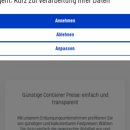
geht: Kurz zur Verarbeitung Ihrer Daten
Annehmen
Ablehnen
Anpassen
Günstige Container Preise: einfach und
transparent
Mit unserem Entsorgungsunternehmen profitieren Sie
von günstigen und kalkulierbaren Festpreisen. Wählen
Sie dazu einfach die gewünschte Abfallart aus und