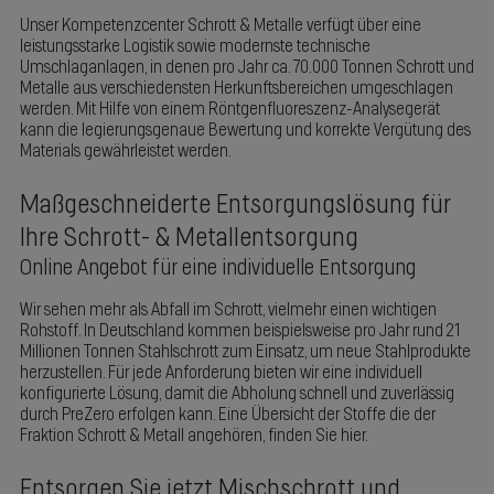
Unser Kompetenzcenter Schrott & Metalle verfügt über eine
leistungsstarke Logistik sowie modernste technische
Umschlaganlagen, in denen pro Jahr ca. 70.000 Tonnen Schrott und
Metalle aus verschiedensten Herkunftsbereichen umgeschlagen
werden. Mit Hilfe von einem Röntgenfluoreszenz-Analysegerät
kann die legierungsgenaue Bewertung und korrekte Vergütung des
Materials gewährleistet werden.
Maßgeschneiderte Entsorgungslösung für
Ihre Schrott- & Metallentsorgung
Online Angebot für eine individuelle Entsorgung
Wir sehen mehr als Abfall im Schrott, vielmehr einen wichtigen
Rohstoff. In Deutschland kommen beispielsweise pro Jahr rund 21
Millionen Tonnen Stahlschrott zum Einsatz, um neue Stahlprodukte
herzustellen. Für jede Anforderung bieten wir eine individuell
konfigurierte Lösung, damit die Abholung schnell und zuverlässig
durch PreZero erfolgen kann. Eine Übersicht der Stoffe die der
Fraktion Schrott & Metall angehören, finden Sie hier.
Entsorgen Sie jetzt Mischschrott und