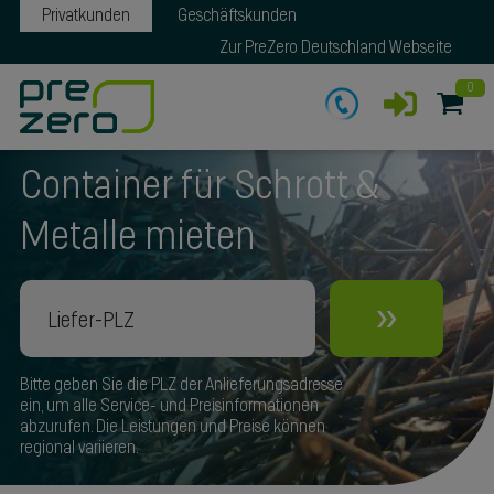
Privatkunden
Geschäftskunden
Zur PreZero Deutschland Webseite
0
Container für Schrott &
Metalle mieten
»
Bitte geben Sie die PLZ der Anlieferungsadresse
ein, um alle Service- und Preisinformationen
abzurufen. Die Leistungen und Preise können
regional variieren.