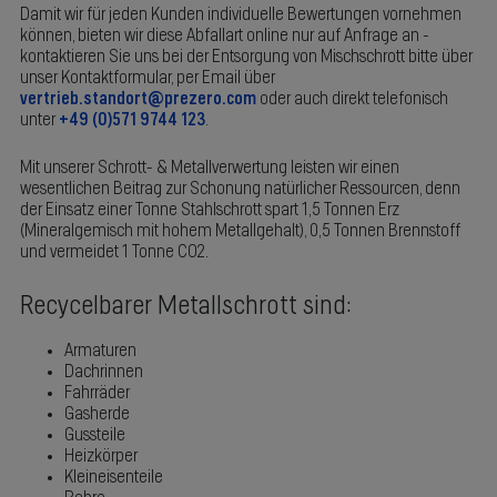
Damit wir für jeden Kunden individuelle Bewertungen vornehmen
können, bieten wir diese Abfallart online nur auf Anfrage an -
kontaktieren Sie uns bei der Entsorgung von Mischschrott bitte über
unser Kontaktformular, per Email über
vertrieb.standort@prezero.com
oder auch direkt telefonisch
unter
+49 (0)571 9744 123
.
Mit unserer Schrott- & Metallverwertung leisten wir einen
wesentlichen Beitrag zur Schonung natürlicher Ressourcen, denn
der Einsatz einer Tonne Stahlschrott spart 1,5 Tonnen Erz
(Mineralgemisch mit hohem Metallgehalt), 0,5 Tonnen Brennstoff
und vermeidet 1 Tonne CO2.
Recycelbarer Metallschrott sind:
Armaturen
Dachrinnen
Fahrräder
Gasherde
Gussteile
Heizkörper
Kleineisenteile